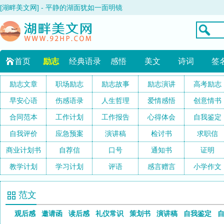
[湖畔美文网] - 平静的湖面犹如一面明镜
首页
励志
经典语录
感悟
美文
诗词
签
励志文章
职场励志
励志故事
励志演讲
高考励志
早安心语
伤感语录
人生哲理
爱情感悟
创意情书
合同范本
工作计划
工作报告
心得体会
自我鉴定
自我评价
应急预案
演讲稿
检讨书
求职信
商业计划书
自荐信
口号
通知书
证明
教学计划
学习计划
评语
感言赠言
小学作文
范文
观后感
邀请函
读后感
礼仪常识
策划书
演讲稿
自我鉴定