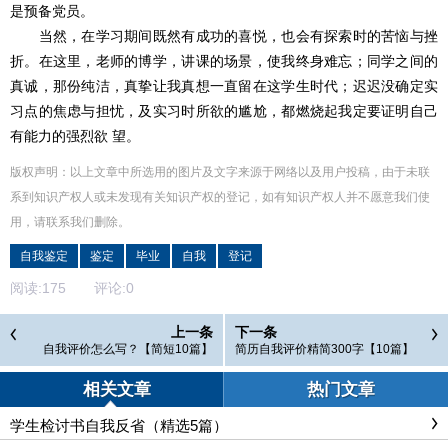
是预备党员。
当然，在学习期间既然有成功的喜悦，也会有探索时的苦恼与挫
折。在这里，老师的博学，讲课的场景，使我终身难忘；同学之间的
真诚，那份纯洁，真挚让我真想一直留在这学生时代；迟迟没确定实
习点的焦虑与担忧，及实习时所欲的尴尬，都燃烧起我定要证明自己
有能力的强烈欲 望。
版权声明：以上文章中所选用的图片及文字来源于网络以及用户投稿，由于未联
系到知识产权人或未发现有关知识产权的登记，如有知识产权人并不愿意我们使
用，请联系
我们
删除
。
自我鉴定
鉴定
毕业
自我
登记
阅读:
175
评论:
0
上一条
下一条
自我评价怎么写？【简短10篇】
简历自我评价精简300字【10篇】
相关文章
热门文章
学生检讨书自我反省（精选5篇）