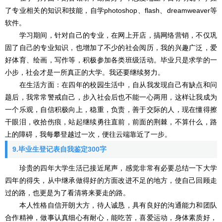
了专业相关的知识和技能，自学photoshop、flash、dreamweaver等
软件。
学习期间，针对自己的专业，在网上开店，搞网络营销，不仅巩
固了自己的专业知识，也增加了不少的社会阅历，我的兴趣广泛，爱
好体育、绘画，写作等，积极参加各类班级活动。毕业只是求学的一
小步，社会才是一所真正的大学。我还要继续努力。
在生活方面：在四年的校园生活中，自从我发现自己有缺点和问
题后，我常常警戒自己，步入社会后也不能一心两用，这样让我成为
一个乐观，自信积极向上，稳重，负责，善于交际的人，现在懂得擦
干眼泪，收拾伤痕，站起继续勇往直前，前面的荆棘，不算什么，路
上的障碍，我每攀登越过一次，便往云端靠近了一步。
9.毕业生登记表自我鉴定300字
珍贵的四年大学生活已接近尾声，感觉非常有必要总结一下大学
四年的得失，从中继承做得好的方面改进不足的地方，使自己回顾走
过的路，也更是为了看清将来要走的路。
本人性格自信开朗大方，待人诚恳，具有良好的沟通能力和团队
合作精神，做事认真细心有耐心，能吃苦，喜爱运动，身体素质好，