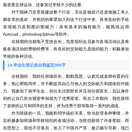
最喜爱足球运动，还参加过学校不少的比赛。
对于园林乃至景观建设整个行业，无论是做设计还是做施工本人
都非常的喜欢，并热切的希望加入到这个行业中来。具有良好的手绘
表现能力及制图识图能力；具有基本的编程能力，能熟练运用
Autocad，photoshop3dmax等软件。
在校期间任校电子竞技会长，负责组织会员参与各项活动以及筹
集各项活动的赞助经费等，有良好的交际能力及组织能力；积极参加
学校的各种活动。
10.毕业生登记表自我鉴定300字
在校期间，我担任班级班长，勤勤恳恳，认真完成老师布置的任
务，热心帮助同学，并不断提高自己与他人的交际能力和团体协作能
力。我参加了校学生会，担任生活部部长并且担任寝室长，且以身作
则的让自己所在寝室争创成为了优秀寝室。而在工作期间，我也获得
了老师的认可和同学的支持，评为优秀干部等取得一系列的成绩。
作为班级的一员，我能和同学搞好关系，恰当处理各种事情，并
且积极参加班级和学校组织的各项活动，当然也获得了许多奖励。而
在思想上，我也不甘落后，加入了中国共产党，被正确引导着，现已