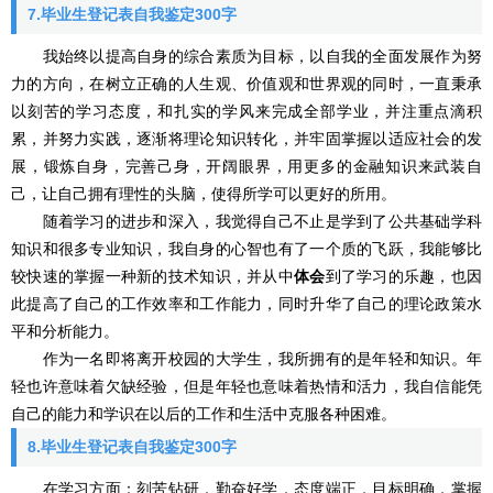
7.毕业生登记表自我鉴定300字
我始终以提高自身的综合素质为目标，以自我的全面发展作为努
力的方向，在树立正确的人生观、价值观和世界观的同时，一直秉承
以刻苦的学习态度，和扎实的学风来完成全部学业，并注重点滴积
累，并努力实践，逐渐将理论知识转化，并牢固掌握以适应社会的发
展，锻炼自身，完善己身，开阔眼界，用更多的金融知识来武装自
己，让自己拥有理性的头脑，使得所学可以更好的所用。
随着学习的进步和深入，我觉得自己不止是学到了公共基础学科
知识和很多专业知识，我自身的心智也有了一个质的飞跃，我能够比
较快速的掌握一种新的技术知识，并从中
体会
到了学习的乐趣，也因
此提高了自己的工作效率和工作能力，同时升华了自己的理论政策水
平和分析能力。
作为一名即将离开校园的大学生，我所拥有的是年轻和知识。年
轻也许意味着欠缺经验，但是年轻也意味着热情和活力，我自信能凭
自己的能力和学识在以后的工作和生活中克服各种困难。
8.毕业生登记表自我鉴定300字
在学习方面：刻苦钻研，勤奋好学，态度端正，目标明确，掌握