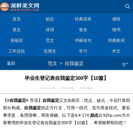
首页
励志
经典语录
感悟
美文
诗词
签名
情书
祝福语
范文
书籍名句
经典歌词
工作总结
实用文
学习
作文
返回
范文
>
自我鉴定
+
字
毕业生登记表自我鉴定300字【10篇】
2021-11-25 作者:佚名 来源:网络
【#
自我鉴定
# 导语】
自我鉴定
正文由前言，优点，缺点，今后打算四
部分构成。
自我鉴定
的正方行文，可用一段式，也可用多段式。要实
事求是，条理清晰，用语准确。以下是
&＃174;
励志
台92hp.com
为大
家整理的毕业生登记表自我鉴定300字【10篇】，希望能帮助到您！