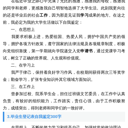
在临近毕业之际心中充满了无比的感激，感激我的母校，感激我
的同学和老师，更感激我自己明智地选择了大学生活。此刻我更向往
的还是毕业后的社会
工作
，因为那是见证我
学习
成果的地方。在这之
前，我必定为我的大学生活做以下自我鉴定：
一、在思想上
我要求积极上进，热爱祖国、热爱人民，拥护中国共产党的领
导，拥护各项方针政策，遵守国家的法律法规及各项规章制度，积极
向党组织靠拢，第一学期就向学院递交入党
申请书
，通过党课学习考
试，树立了正确的世界观、人生观和价值观。
二、在学习上
我严于律己，保持着良好学习作风，在校期间获得两次三等奖学
金；勤奋学习，扩张专业知识外其它领域方面知识。
三、在工作上
曾参加过校、院系学生会，担任过班级文艺委员，在工作中认真
负责，有较好的组织能力，工作踏实，责任心强，由于工作积极努
力，成绩突出，得到老师和同学们的一致好评。
3.毕业生登记表自我鉴定300字
在思想上，不断的努力学习和提高自己，加强对党的政治理论、