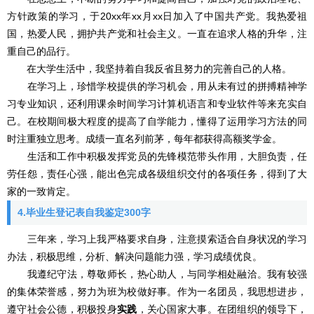
方针政策的学习，于20xx年xx月xx日加入了中国共产党。我热爱祖
国，热爱人民，拥护共产党和社会主义。一直在追求人格的升华，注
重自己的品行。
在大学生活中，我坚持着自我反省且努力的完善自己的人格。
在学习上，珍惜学校提供的学习机会，用从未有过的拼搏精神学
习专业知识，还利用课余时间学习计算机语言和专业软件等来充实自
己。在校期间极大程度的提高了自学能力，懂得了运用学习方法的同
时注重独立思考。成绩一直名列前茅，每年都获得高额奖学金。
生活和工作中积极发挥党员的先锋模范带头作用，大胆负责，任
劳任怨，责任心强，能出色完成各级组织交付的各项任务，得到了大
家的一致肯定。
4.毕业生登记表自我鉴定300字
三年来，学习上我严格要求自身，注意摸索适合自身状况的学习
办法，积极思维，分析、解决问题能力强，学习成绩优良。
我遵纪守法，尊敬师长，热心助人，与同学相处融洽。我有较强
的集体荣誉感，努力为班为校做好事。作为一名团员，我思想进步，
遵守社会公德，积极投身
实践
，关心国家大事。在团组织的领导下，