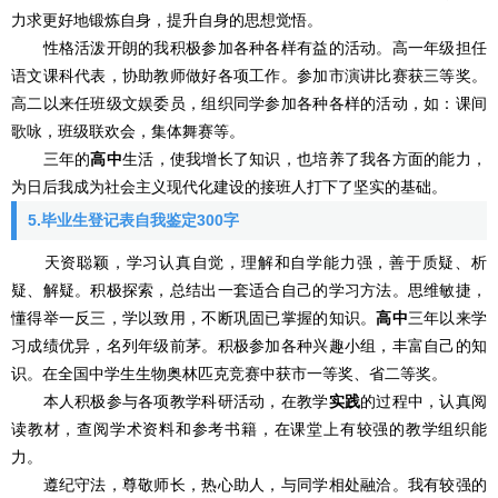
力求更好地锻炼自身，提升自身的思想觉悟。
性格活泼开朗的我积极参加各种各样有益的活动。高一年级担任
语文课科代表，协助教师做好各项工作。参加市演讲比赛获三等奖。
高二以来任班级文娱委员，组织同学参加各种各样的活动，如：课间
歌咏，班级联欢会，集体舞赛等。
三年的
高中
生活，使我增长了知识，也培养了我各方面的能力，
为日后我成为社会主义现代化建设的接班人打下了坚实的基础。
5.毕业生登记表自我鉴定300字
天资聪颖，学习认真自觉，理解和自学能力强，善于质疑、析
疑、解疑。积极探索，总结出一套适合自己的学习方法。思维敏捷，
懂得举一反三，学以致用，不断巩固已掌握的知识。
高中
三年以来学
习成绩优异，名列年级前茅。积极参加各种兴趣小组，丰富自己的知
识。在全国中学生生物奥林匹克竞赛中获市一等奖、省二等奖。
本人积极参与各项教学科研活动，在教学
实践
的过程中，认真阅
读教材，查阅学术资料和参考书籍，在课堂上有较强的教学组织能
力。
遵纪守法，尊敬师长，热心助人，与同学相处融洽。我有较强的