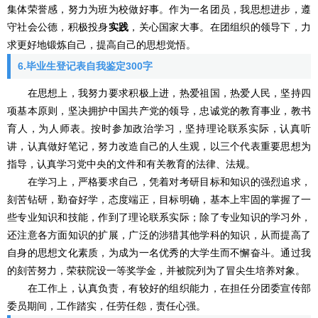
集体荣誉感，努力为班为校做好事。作为一名团员，我思想进步，遵
守社会公德，积极投身
实践
，关心国家大事。在团组织的领导下，力
求更好地锻炼自己，提高自己的思想觉悟。
6.毕业生登记表自我鉴定300字
在思想上，我努力要求积极上进，热爱祖国，热爱人民，坚持四
项基本原则，坚决拥护中国共产党的领导，忠诚党的教育事业，教书
育人，为人师表。按时参加政治学习，坚持理论联系实际，认真听
讲，认真做好笔记，努力改造自己的人生观，以三个代表重要思想为
指导，认真学习党中央的文件和有关教育的法律、法规。
在学习上，严格要求自己，凭着对考研目标和知识的强烈追求，
刻苦钻研，勤奋好学，态度端正，目标明确，基本上牢固的掌握了一
些专业知识和技能，作到了理论联系实际；除了专业知识的学习外，
还注意各方面知识的扩展，广泛的涉猎其他学科的知识，从而提高了
自身的思想文化素质，为成为一名优秀的大学生而不懈奋斗。通过我
的刻苦努力，荣获院设一等奖学金，并被院列为了冒尖生培养对象。
在工作上，认真负责，有较好的组织能力，在担任分团委宣传部
委员期间，工作踏实，任劳任怨，责任心强。