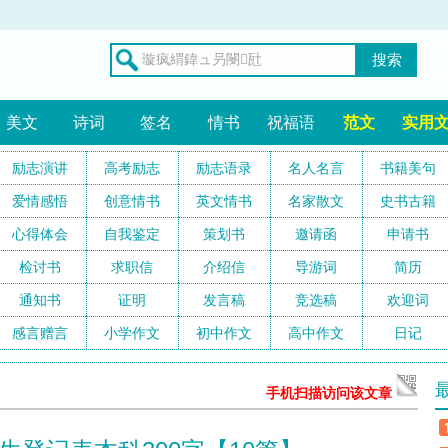
搜索
美文
诗词
签名
情书
祝福语
范文
实用
励志演讲
高考励志
励志语录
名人名言
书籍美句
爱情感悟
创意情书
英文情书
名家散文
史书古籍
心得体会
自我鉴定
策划书
邀请函
申请书
检讨书
求职信
介绍信
导游词
简历
通知书
证明
发言稿
竞选稿
欢迎词
感言赠言
小学作文
初中作文
高中作文
日记
手机扫描访问该文章