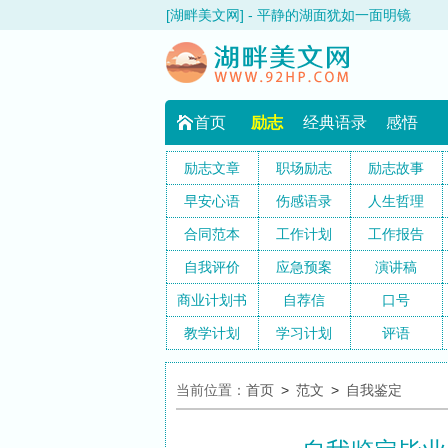
[湖畔美文网] - 平静的湖面犹如一面明镜
首页
励志
经典语录
感悟
励志文章
职场励志
励志故事
早安心语
伤感语录
人生哲理
合同范本
工作计划
工作报告
自我评价
应急预案
演讲稿
商业计划书
自荐信
口号
教学计划
学习计划
评语
当前位置：
首页
>
范文
>
自我鉴定