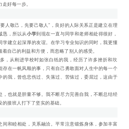
走好每一步。
人敬己，先要己敬人"，良好的人际关系正是建立在理
诚恳，所以从
小学
到现在一直与同学和老师相处得很好，
同学建立起深厚的友谊。在学习专业知识的同时，我更懂
顾着自己的利益和方便，而忽略了别人的感受。
，从刚进学校时如张白纸的我，经历了许多挫折和坎
能存在一帆风顺的事，只有自己勇敢面对人生中的每一个
中的我，曾也悲伤过、失落过、苦恼过，委屈过，这由于
，也就是胆量不够。我不断尽力完善自我，不断总结经
设的接班人打下了坚实的基础。
间和睦相处，关系融洽。平常注意锻炼身体，参加丰富