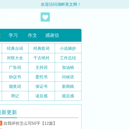
欢迎访问湖畔美文网！
文
学习
作文
感谢信
经典台词
经典歌词
小说摘抄
对联大全
千古绝对
工作总结
广告词
主持词
加油稿
协议书
委托书
问候语
颁奖词
保证书
新闻稿
周记
读后感
观后感
最新更新
自我评价怎么写50字【12篇】