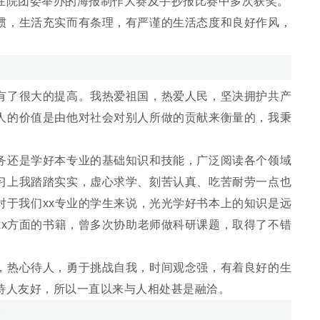
在院团委举办的海报制作大赛及手抄报比赛中多次获奖。
，生活充实而有条理，有严谨的生活态度和良好作风，
。
了很大的提高。我热爱祖国，热爱人民，坚决拥护共产
人的价值是由他对社会对别人所做的贡献来衡量的，我秉
。
还是学好本专业的基础知识和技能，广泛阅读各个领域
习上我踏踏实实，虚心求学、刻苦认真、吃苦耐劳一点也
对于我们xx专业的学生来说，光光学好书本上的知识是远
xx方面的书籍，曾多次协助老师做科研课题，取得了不错
热心待人，勇于挑战自我，时间观念强，有着良好的生
待人友好，所以一直以来与人相处甚是融洽。