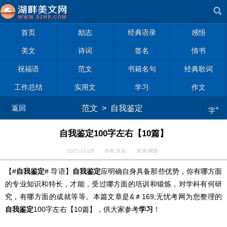
首页
励志
经典语录
感悟
美文
诗词
签名
情书
祝福语
范文
书籍名句
经典歌词
工作总结
实用文
学习
作文
返回
范文
>
自我鉴定
+
字
自我鉴定100字左右【10篇】
2021-11-25 作者:佚名 来源:网络
【#
自我鉴定
# 导语】
自我鉴定
应明确自身具备那些优势，你有哪方面
的专业知识和特长，才能，受过哪方面的培训和锻炼，对学科有何研
究，有哪方面的成就等等。本篇文章是
&＃169;
无
忧考网为您整理的
自我鉴定
100字左右【10篇】，供大家参考
学习
！