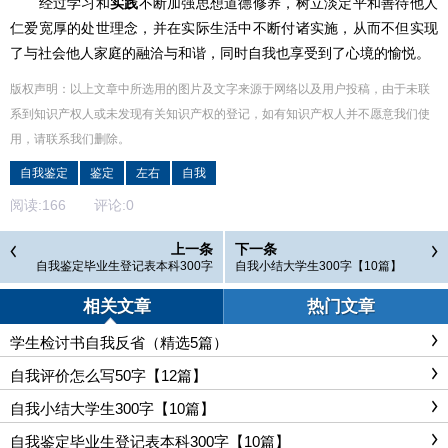
经过学习和
实践
不断加强思想道德修养，树立淡定平和善待他人
仁爱宽厚的处世理念，并在实际生活中不断付诸实施，从而不但实现
了与社会他人家庭的融洽与和谐，同时自我也享受到了心境的愉悦。
版权声明：以上文章中所选用的图片及文字来源于网络以及用户投稿，由于未联
系到知识产权人或未发现有关知识产权的登记，如有知识产权人并不愿意我们使
用，请联系
我们
删除
。
自我鉴定
鉴定
左右
自我
阅读:
166
评论:
0
上一条
下一条
自我鉴定毕业生登记表本科300字
自我小结大学生300字【10篇】
【10篇】
相关文章
热门文章
学生检讨书自我反省（精选5篇）
自我评价怎么写50字【12篇】
自我小结大学生300字【10篇】
自我鉴定毕业生登记表本科300字【10篇】