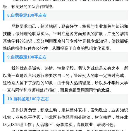
极，有良好的团队合作精神。
8.自我鉴定100字左右
严格要求自己，刻苦钻研，勤奋好学，掌握与专业相关的知识和
技能，做到理论联系实际。平时注意各方面知识的扩展，广泛的涉猎
其他学科的知识，充分利用课余时间专修计算机专业知识，使我能够
熟练的操作各种办公软件，从而提高了自身的思想文化素质。
9.自我鉴定100字左右
我的优点是诚实、热情、性格坚毅。我认为诚信是立身之本，所
以我一直是以言出必行来要求自己的，答应别人的事一定按时完成，
这给别人留下了深刻的印象；由于待人热情诚恳，所以从
小学
到大学
一直与同学和老师相处得很好，而且也很受周围同学的
欢迎
。
10.自我鉴定100字左右
工作认真负责，积极主动，服从整体安排，爱岗敬业，业务知识
扎实，业务水平优秀，与北区各位经理相处融洽，树立榜样，胜任北
区大区经理工作；人品端正，做事踏实，高度敬业，表现出色。