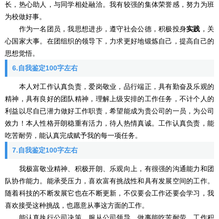
长，热心助人，与同学相处融洽。我有较强的集体荣誉感，努力为班
为校做好事。
作为一名团员，我思想进步，遵守社会公德，积极投身
实践
，关
心国家大事。在团组织的领导下，力求更好地锻炼自己，提高自己的
思想觉悟。
6.自我鉴定100字左右
本人对工作认真负责，爱岗敬业，品行端正，具有勤奋及乐观的
精神，具有良好的团队精神，理解上级安排的工作任务，不计个人的
利益以尽自已潜力做好工作职责，希望能成为贵公司的一员，为公司
效力！本人性格开朗稳重有活力，待人热情真诚。工作认真负责，能
吃苦耐劳，能认真完成赋予我的每一项任务。
7.自我鉴定100字左右
我极富敬业精神、积极开朗、乐观向上，有很强的沟通能力和团
队协作能力。能承受压力，喜欢富有挑战性和具有发展空间的工作。
随着科技的不断发展它也在不断更新，不仅要会工作还要会学习，我
喜欢接受这种挑战，也愿意从事这方面的工作。
能认真执行公司决策，服从公司领导，做事能吃苦耐劳，工作积