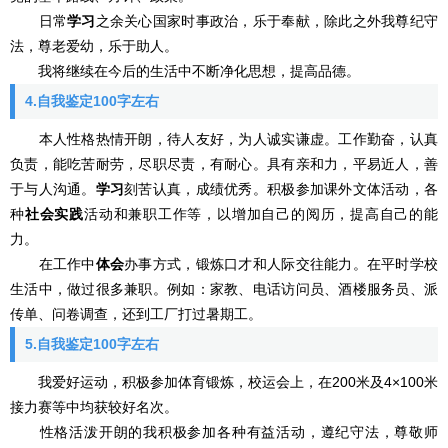
日常
学习
之余关心国家时事政治，乐于奉献，除此之外我尊纪守
法，尊老爱幼，乐于助人。
我将继续在今后的生活中不断净化思想，提高品德。
4.自我鉴定100字左右
本人性格热情开朗，待人友好，为人诚实谦虚。工作勤奋，认真
负责，能吃苦耐劳，尽职尽责，有耐心。具有亲和力，平易近人，善
于与人沟通。
学习
刻苦认真，成绩优秀。积极参加课外文体活动，各
种
社会实践
活动和兼职工作等，以增加自己的阅历，提高自己的能
力。
在工作中
体会
办事方式，锻炼口才和人际交往能力。在平时学校
生活中，做过很多兼职。例如：家教、电话访问员、酒楼服务员、派
传单、问卷调查，还到工厂打过暑期工。
5.自我鉴定100字左右
我爱好运动，积极参加体育锻炼，校运会上，在200米及4×100米
接力赛等中均获较好名次。
性格活泼开朗的我积极参加各种有益活动，遵纪守法，尊敬师